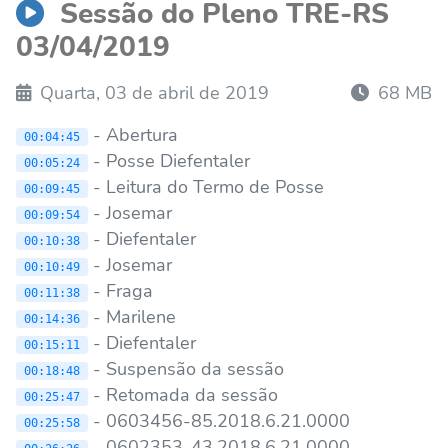
Sessão do Pleno TRE-RS
03/04/2019
Quarta, 03 de abril de 2019
68 MB
- Abertura
00:04:45
- Posse Diefentaler
00:05:24
- Leitura do Termo de Posse
00:09:45
- Josemar
00:09:54
- Diefentaler
00:10:38
- Josemar
00:10:49
- Fraga
00:11:38
- Marilene
00:14:36
- Diefentaler
00:15:11
- Suspensão da sessão
00:18:48
- Retomada da sessão
00:25:47
- 0603456-85.2018.6.21.0000
00:25:58
- 0602353-43.2018.6.21.0000