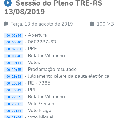
Sessão do Pleno TRE-RS
13/08/2019
Terça, 13 de agosto de 2019
100 MB
- Abertura
00:05:54
- 0602287-63
00:06:40
- PRE
00:07:01
- Relator Villarinho
00:08:48
- Votos
00:10:41
- Proclamação resultado
00:10:45
- Julgamento célere da pauta eletrônica
00:10:53
- RE - 7385
00:16:24
- PRE
00:16:43
- Relator Villarinho
00:22:09
- Voto Gerson
00:26:12
- Voto Fraga
00:27:34
- Voto Miguel
00:28:04