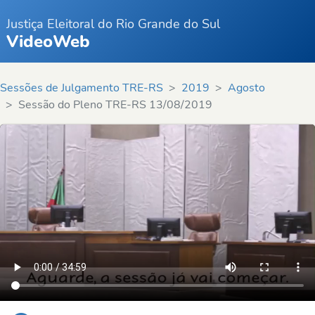
Justiça Eleitoral do Rio Grande do Sul
VideoWeb
Sessões de Julgamento TRE-RS
2019
Agosto
Sessão do Pleno TRE-RS 13/08/2019