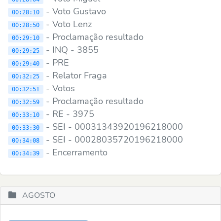
- Voto Gustavo
00:28:10
- Voto Lenz
00:28:50
- Proclamação resultado
00:29:10
- INQ - 3855
00:29:25
- PRE
00:29:40
- Relator Fraga
00:32:25
- Votos
00:32:51
- Proclamação resultado
00:32:59
- RE - 3975
00:33:10
- SEI - 00031343920196218000
00:33:30
- SEI - 00028035720196218000
00:34:08
- Encerramento
00:34:39
AGOSTO