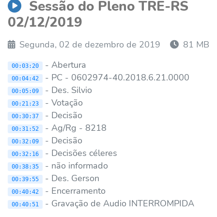
Sessão do Pleno TRE-RS
02/12/2019
Segunda, 02 de dezembro de 2019
81 MB
- Abertura
00:03:20
- PC - 0602974-40.2018.6.21.0000
00:04:42
- Des. Silvio
00:05:09
- Votação
00:21:23
- Decisão
00:30:37
- Ag/Rg - 8218
00:31:52
- Decisão
00:32:09
- Decisões céleres
00:32:16
- não informado
00:38:35
- Des. Gerson
00:39:55
- Encerramento
00:40:42
- Gravação de Audio INTERROMPIDA
00:40:51