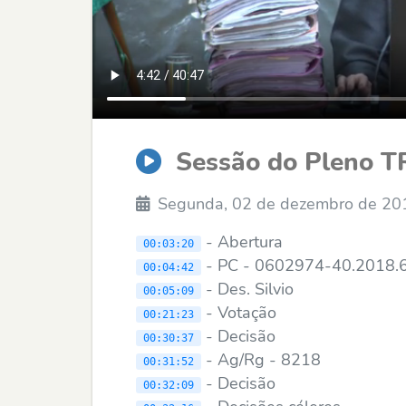
Sessão do Pleno T
Segunda, 02 de dezembro de 20
- Abertura
00:03:20
- PC - 0602974-40.2018.
00:04:42
- Des. Silvio
00:05:09
- Votação
00:21:23
- Decisão
00:30:37
- Ag/Rg - 8218
00:31:52
- Decisão
00:32:09