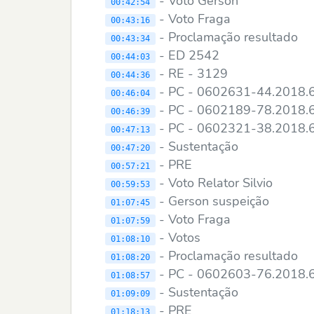
- Voto Gerson
00:42:54
- Voto Fraga
00:43:16
- Proclamação resultado
00:43:34
- ED 2542
00:44:03
- RE - 3129
00:44:36
- PC - 0602631-44.2018.
00:46:04
- PC - 0602189-78.2018.
00:46:39
- PC - 0602321-38.2018.
00:47:13
- Sustentação
00:47:20
- PRE
00:57:21
- Voto Relator Silvio
00:59:53
- Gerson suspeição
01:07:45
- Voto Fraga
01:07:59
- Votos
01:08:10
- Proclamação resultado
01:08:20
- PC - 0602603-76.2018.
01:08:57
- Sustentação
01:09:09
- PRE
01:18:13