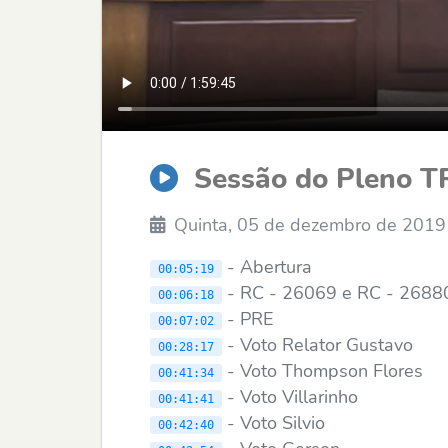
Sessão do Pleno T
Quinta, 05 de dezembro de 2019
- Abertura
00:05:19
- RC - 26069 e RC - 268
00:06:18
- PRE
00:07:02
- Voto Relator Gustavo
00:28:17
- Voto Thompson Flores
00:41:34
- Voto Villarinho
00:41:41
- Voto Silvio
00:42:40