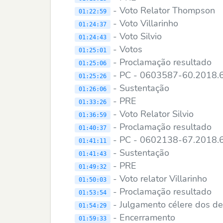
- Voto Relator Thompson
01:22:59
- Voto Villarinho
01:24:37
- Voto Silvio
01:24:43
- Votos
01:25:01
- Proclamação resultado
01:25:06
- PC - 0603587-60.2018.
01:25:26
- Sustentação
01:26:06
- PRE
01:33:26
- Voto Relator Silvio
01:36:59
- Proclamação resultado
01:40:37
- PC - 0602138-67.2018.
01:41:11
- Sustentação
01:41:43
- PRE
01:49:32
- Voto relator Villarinho
01:50:03
- Proclamação resultado
01:53:54
- Julgamento célere dos d
01:54:29
- Encerramento
01:59:33