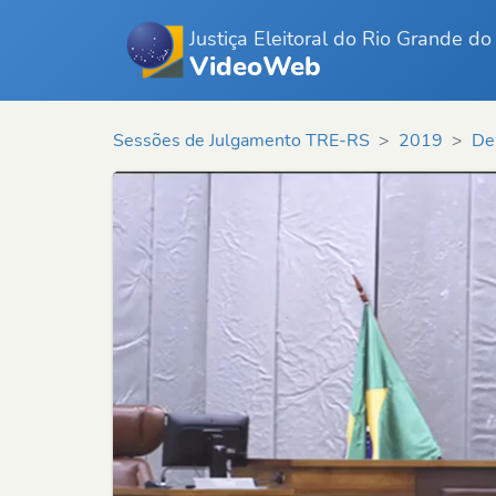
Justiça Eleitoral do Rio Grande do
VideoWeb
Sessões de Julgamento TRE-RS
2019
De