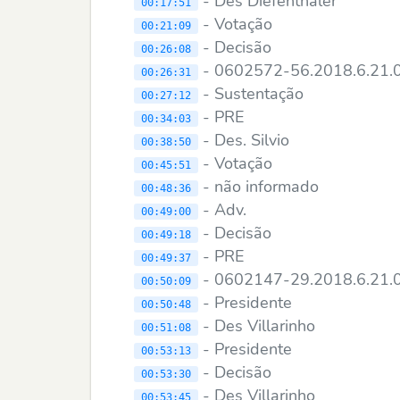
- Des Diefenthaler
00:17:51
- Votação
00:21:09
- Decisão
00:26:08
- 0602572-56.2018.6.21
00:26:31
- Sustentação
00:27:12
- PRE
00:34:03
- Des. Silvio
00:38:50
- Votação
00:45:51
- não informado
00:48:36
- Adv.
00:49:00
- Decisão
00:49:18
- PRE
00:49:37
- 0602147-29.2018.6.21
00:50:09
- Presidente
00:50:48
- Des Villarinho
00:51:08
- Presidente
00:53:13
- Decisão
00:53:30
- Des Villarinho
00:53:45