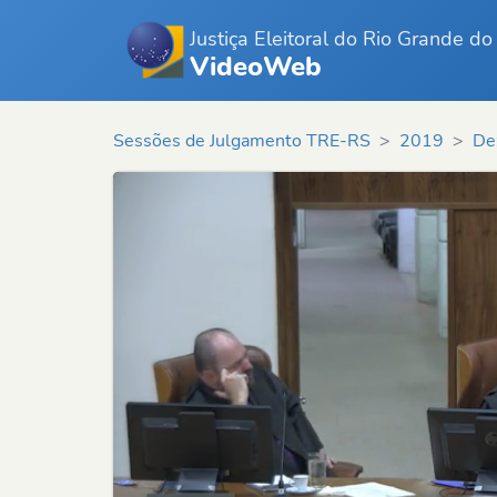
Justiça Eleitoral do Rio Grande do
VideoWeb
Sessões de Julgamento TRE-RS
2019
De