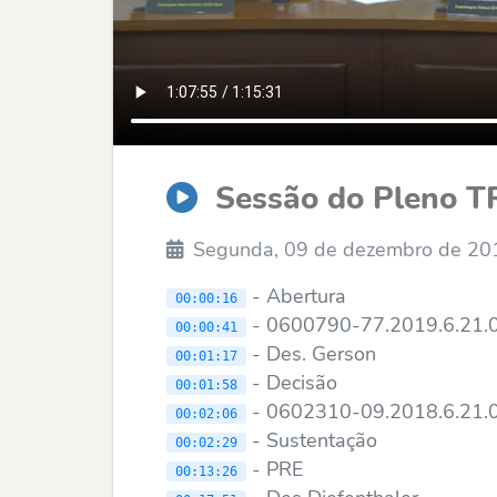
Sessão do Pleno T
Segunda, 09 de dezembro de 20
- Abertura
00:00:16
- 0600790-77.2019.6.21
00:00:41
- Des. Gerson
00:01:17
- Decisão
00:01:58
- 0602310-09.2018.6.21
00:02:06
- Sustentação
00:02:29
- PRE
00:13:26