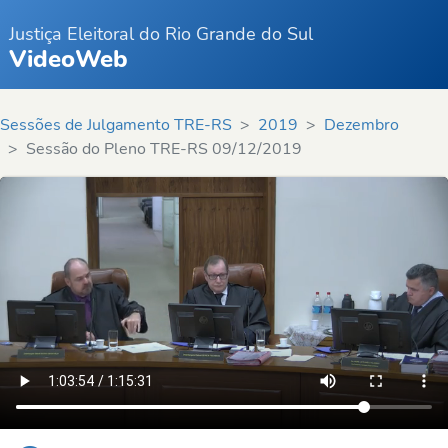
Justiça Eleitoral do Rio Grande do Sul
VideoWeb
Sessões de Julgamento TRE-RS
2019
Dezembro
Sessão do Pleno TRE-RS 09/12/2019