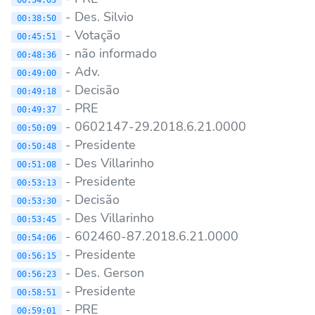
- Des. Silvio
00:38:50
- Votação
00:45:51
- não informado
00:48:36
- Adv.
00:49:00
- Decisão
00:49:18
- PRE
00:49:37
- 0602147-29.2018.6.21.0000
00:50:09
- Presidente
00:50:48
- Des Villarinho
00:51:08
- Presidente
00:53:13
- Decisão
00:53:30
- Des Villarinho
00:53:45
- 602460-87.2018.6.21.0000
00:54:06
- Presidente
00:56:15
- Des. Gerson
00:56:23
- Presidente
00:58:51
- PRE
00:59:01