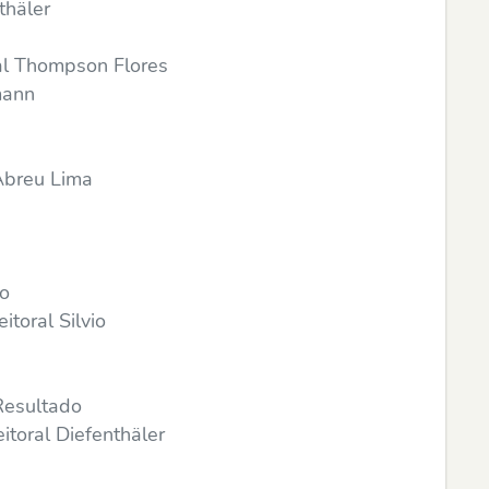
thäler
al Thompson Flores
hmann
Abreu Lima
do
toral Silvio
Resultado
itoral Diefenthäler