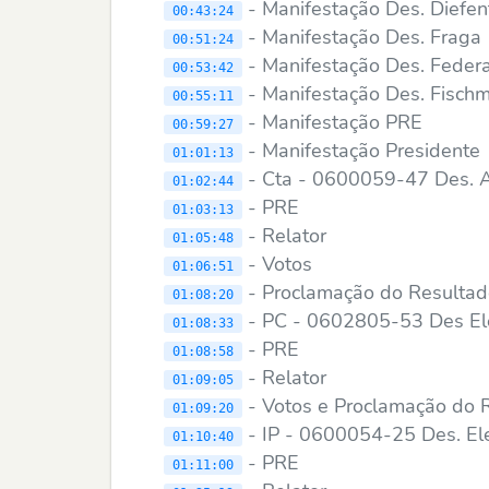
- Manifestação Des. Diefen
00:43:24
- Manifestação Des. Fraga
00:51:24
- Manifestação Des. Feder
00:53:42
- Manifestação Des. Fisc
00:55:11
- Manifestação PRE
00:59:27
- Manifestação Presidente
01:01:13
- Cta - 0600059-47 Des. 
01:02:44
- PRE
01:03:13
- Relator
01:05:48
- Votos
01:06:51
- Proclamação do Resulta
01:08:20
- PC - 0602805-53 Des Elei
01:08:33
- PRE
01:08:58
- Relator
01:09:05
- Votos e Proclamação do 
01:09:20
- IP - 0600054-25 Des. Ele
01:10:40
- PRE
01:11:00