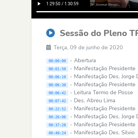
Sessão do Pleno T
Terça, 09 de junho de 2020
- Abertura
00:00:00
- Manifestação Presidente
00:01:50
- Manifestação Des. Jorge 
00:06:10
- Manifestação Presidente
00:06:30
- Leitura Termo de Posse
00:06:42
- Des. Abreu Lima
00:07:42
- Manifestação Presidente
00:22:52
- Manifestação Des. Jorge 
00:26:06
- Manifestação Presidente
00:37:28
- Manifestação Des. Silvio
00:40:24