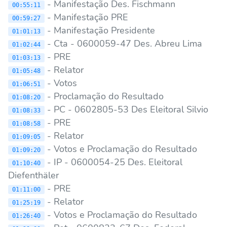
- Manifestação Des. Fischmann
00:55:11
- Manifestação PRE
00:59:27
- Manifestação Presidente
01:01:13
- Cta - 0600059-47 Des. Abreu Lima
01:02:44
- PRE
01:03:13
- Relator
01:05:48
- Votos
01:06:51
- Proclamação do Resultado
01:08:20
- PC - 0602805-53 Des Eleitoral Silvio
01:08:33
- PRE
01:08:58
- Relator
01:09:05
- Votos e Proclamação do Resultado
01:09:20
- IP - 0600054-25 Des. Eleitoral
01:10:40
Diefenthäler
- PRE
01:11:00
- Relator
01:25:19
- Votos e Proclamação do Resultado
01:26:40