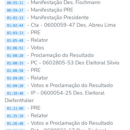
- Manifestação Des. Fischmann
00:55:11
- Manifestação PRE
00:59:27
- Manifestação Presidente
01:01:13
- Cta - 0600059-47 Des. Abreu Lima
01:02:44
- PRE
01:03:13
- Relator
01:05:48
- Votos
01:06:51
- Proclamação do Resultado
01:08:20
- PC - 0602805-53 Des Eleitoral Silvio
01:08:33
- PRE
01:08:58
- Relator
01:09:05
- Votos e Proclamação do Resultado
01:09:20
- IP - 0600054-25 Des. Eleitoral
01:10:40
Diefenthäler
- PRE
01:11:00
- Relator
01:25:19
- Votos e Proclamação do Resultado
01:26:40