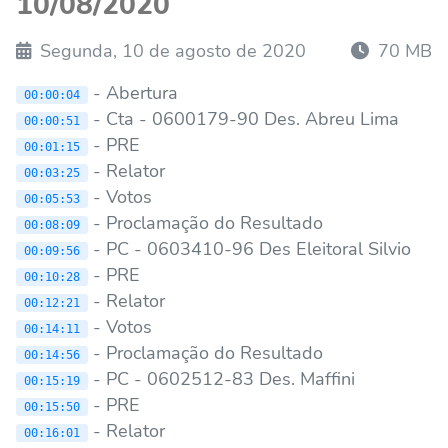
10/08/2020
Segunda, 10 de agosto de 2020
70 MB
- Abertura
00:00:04
- Cta - 0600179-90 Des. Abreu Lima
00:00:51
- PRE
00:01:15
- Relator
00:03:25
- Votos
00:05:53
- Proclamação do Resultado
00:08:09
- PC - 0603410-96 Des Eleitoral Silvio
00:09:56
- PRE
00:10:28
- Relator
00:12:21
- Votos
00:14:11
- Proclamação do Resultado
00:14:56
- PC - 0602512-83 Des. Maffini
00:15:19
- PRE
00:15:50
- Relator
00:16:01