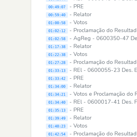
- PRE
00:49:07
- Relator
00:59:40
- Votos
01:00:58
- Proclamação do Resulta
01:02:12
- AgReg - 0600350-47 Des.
01:02:58
- Relator
01:17:38
- Votos
01:22:38
- Proclamação do Resulta
01:27:28
- REl - 0600055-23 Des. El
01:33:13
- PRE
01:33:42
- Relator
01:34:00
- Votos e Proclamação do 
01:34:21
- REl - 0600017-41 Des. 
01:34:40
- PRE
01:35:13
- Relator
01:39:49
- Votos
01:40:23
- Proclamação do Resulta
01:42:54