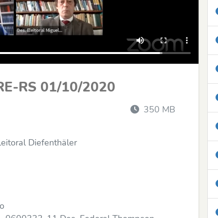
RE-RS 01/10/2020
350 MB
itoral Diefenthäler
do