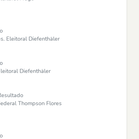
do
 Eleitoral Diefenthäler
do
eitoral Diefenthäler
Resultado
Federal Thompson Flores
do