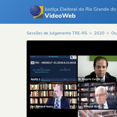
Justiça Eleitoral do Rio Grande do
VideoWeb
Sessões de Julgamento TRE-RS
2020
Ou