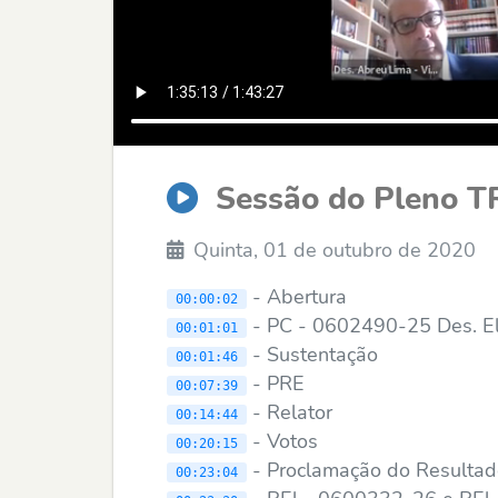
Sessão do Pleno T
Quinta, 01 de outubro de 2020
- Abertura
00:00:02
- PC - 0602490-25 Des. Ele
00:01:01
- Sustentação
00:01:46
- PRE
00:07:39
- Relator
00:14:44
- Votos
00:20:15
- Proclamação do Resulta
00:23:04