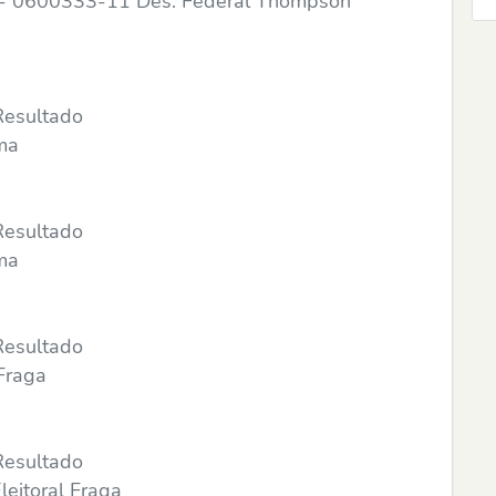
 - 0600333-11 Des. Federal Thompson
Resultado
ima
Resultado
ima
Resultado
 Fraga
Resultado
leitoral Fraga