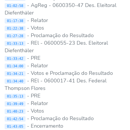
- AgReg - 0600350-47 Des. Eleitoral
01:02:58
Diefenthäler
- Relator
01:17:38
- Votos
01:22:38
- Proclamação do Resultado
01:27:28
- REl - 0600055-23 Des. Eleitoral
01:33:13
Diefenthäler
- PRE
01:33:42
- Relator
01:34:00
- Votos e Proclamação do Resultado
01:34:21
- REl - 0600017-41 Des. Federal
01:34:40
Thompson Flores
- PRE
01:35:13
- Relator
01:39:49
- Votos
01:40:23
- Proclamação do Resultado
01:42:54
- Encerramento
01:43:05