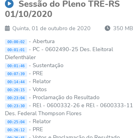
Sessão do Pleno TRE-RS
01/10/2020
Quinta, 01 de outubro de 2020
350 MB
- Abertura
00:00:02
- PC - 0602490-25 Des. Eleitoral
00:01:01
Diefenthäler
- Sustentação
00:01:46
- PRE
00:07:39
- Relator
00:14:44
- Votos
00:20:15
- Proclamação do Resultado
00:23:04
- REl - 0600332-26 e REl - 0600333-11
00:23:30
Des. Federal Thompson Flores
- Relator
00:25:04
- PRE
00:26:12
- Votos e Proclamação do Resultado
00:26:45