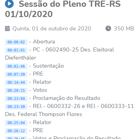
Sessão do Pleno TRE-RS
01/10/2020
Quinta, 01 de outubro de 2020
350 MB
- Abertura
00:00:02
- PC - 0602490-25 Des. Eleitoral
00:01:01
Diefenthäler
- Sustentação
00:01:46
- PRE
00:07:39
- Relator
00:14:44
- Votos
00:20:15
- Proclamação do Resultado
00:23:04
- REl - 0600332-26 e REl - 0600333-11
00:23:30
Des. Federal Thompson Flores
- Relator
00:25:04
- PRE
00:26:12
- Votos e Proclamação do Resultado
00:26:45