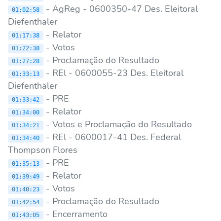
- AgReg - 0600350-47 Des. Eleitoral
01:02:58
Diefenthäler
- Relator
01:17:38
- Votos
01:22:38
- Proclamação do Resultado
01:27:28
- REl - 0600055-23 Des. Eleitoral
01:33:13
Diefenthäler
- PRE
01:33:42
- Relator
01:34:00
- Votos e Proclamação do Resultado
01:34:21
- REl - 0600017-41 Des. Federal
01:34:40
Thompson Flores
- PRE
01:35:13
- Relator
01:39:49
- Votos
01:40:23
- Proclamação do Resultado
01:42:54
- Encerramento
01:43:05