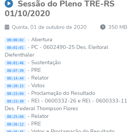
Sessão do Pleno TRE-RS
01/10/2020
Quinta, 01 de outubro de 2020
350 MB
- Abertura
00:00:02
- PC - 0602490-25 Des. Eleitoral
00:01:01
Diefenthäler
- Sustentação
00:01:46
- PRE
00:07:39
- Relator
00:14:44
- Votos
00:20:15
- Proclamação do Resultado
00:23:04
- REl - 0600332-26 e REl - 0600333-11
00:23:30
Des. Federal Thompson Flores
- Relator
00:25:04
- PRE
00:26:12
- Votos e Proclamação do Resultado
00:26:45