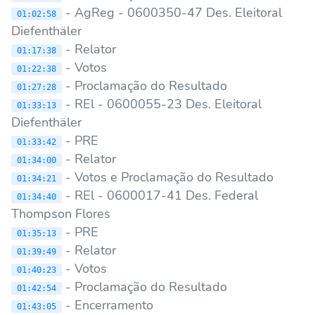
- AgReg - 0600350-47 Des. Eleitoral
01:02:58
Diefenthäler
- Relator
01:17:38
- Votos
01:22:38
- Proclamação do Resultado
01:27:28
- REl - 0600055-23 Des. Eleitoral
01:33:13
Diefenthäler
- PRE
01:33:42
- Relator
01:34:00
- Votos e Proclamação do Resultado
01:34:21
- REl - 0600017-41 Des. Federal
01:34:40
Thompson Flores
- PRE
01:35:13
- Relator
01:39:49
- Votos
01:40:23
- Proclamação do Resultado
01:42:54
- Encerramento
01:43:05