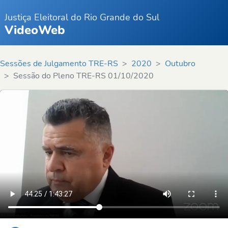
Justiça Eleitoral do Rio Grande do Sul
VideoWeb
Sessões de Julgamento TRE-RS
2020
Outubro
Sessão do Pleno TRE-RS 01/10/2020