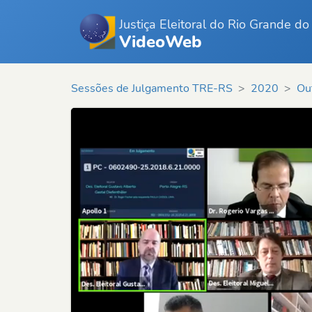
Justiça Eleitoral do Rio Grande do
VideoWeb
Sessões de Julgamento TRE-RS
2020
Ou