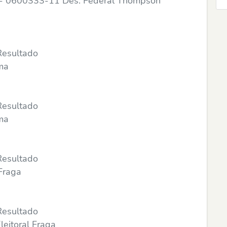
 - 0600333-11 Des. Federal Thompson
Resultado
ima
Resultado
ima
Resultado
 Fraga
Resultado
leitoral Fraga