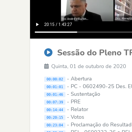
Sessão do Pleno T
Quinta, 01 de outubro de 2020
- Abertura
00:00:02
- PC - 0602490-25 Des. Ele
00:01:01
- Sustentação
00:01:46
- PRE
00:07:39
- Relator
00:14:44
- Votos
00:20:15
- Proclamação do Resulta
00:23:04