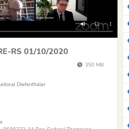
RE-RS 01/10/2020
350 MB
itoral Diefenthäler
do