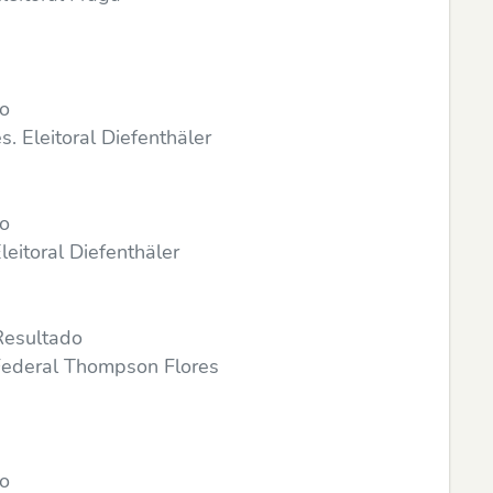
do
 Eleitoral Diefenthäler
do
eitoral Diefenthäler
Resultado
Federal Thompson Flores
do