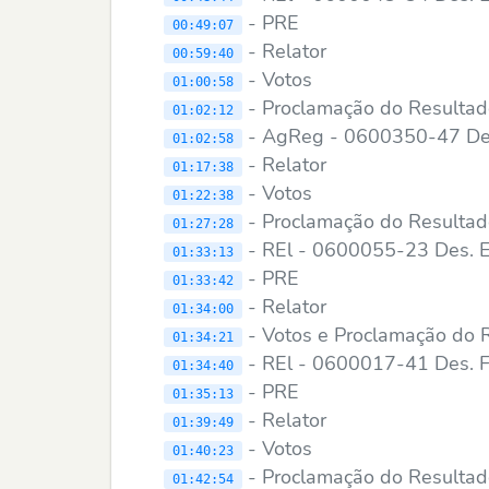
- PRE
00:49:07
- Relator
00:59:40
- Votos
01:00:58
- Proclamação do Resulta
01:02:12
- AgReg - 0600350-47 Des.
01:02:58
- Relator
01:17:38
- Votos
01:22:38
- Proclamação do Resulta
01:27:28
- REl - 0600055-23 Des. El
01:33:13
- PRE
01:33:42
- Relator
01:34:00
- Votos e Proclamação do 
01:34:21
- REl - 0600017-41 Des. 
01:34:40
- PRE
01:35:13
- Relator
01:39:49
- Votos
01:40:23
- Proclamação do Resulta
01:42:54