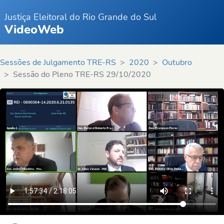
Justiça Eleitoral do Rio Grande do Sul
VideoWeb
Sessões de Julgamento TRE-RS
2020
Outubro
Sessão do Pleno TRE-RS 29/10/2020