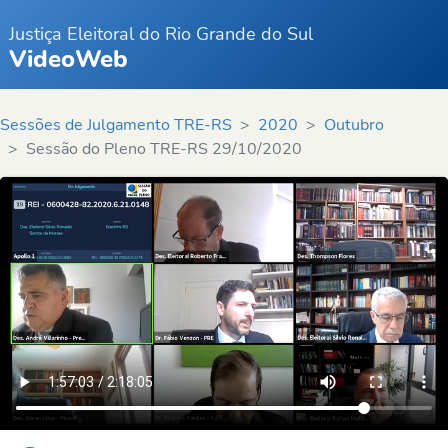
Justiça Eleitoral do Rio Grande do Sul
VideoWeb
Sessões de Julgamento TRE-RS
2020
Outubro
Sessão do Pleno TRE-RS 29/10/2020